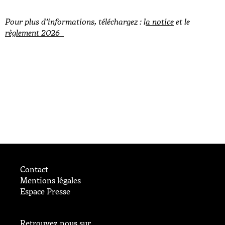
Pour plus d’informations, téléchargez : l
a notice
et le
règlement 2026
Contact
Mentions légales
Espace Presse
les
Retrouvez nous sur