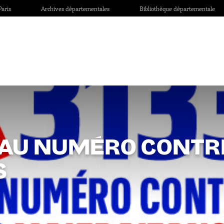
aris
Archives départementales
Bibliothèque départementale
VEAU NUMÉRO CONTR
S