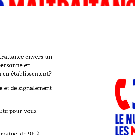
traitance envers un
personne en
u en établissement?
e et de signalement
oute pour vous
semaine, de 9h à